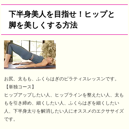
下半身美人を目指せ！ヒップと
脚を美しくする方法
お尻、太もも、ふくらはぎのピラティスレッスンです。
【単独コース】
ヒップアップしたい人、ヒップラインを整えたい人、太も
もを引き締め、細くしたい人、ふくらはぎを細くしたい
人、下半身太りを解消したい人にオススメのエクササイズ
です。