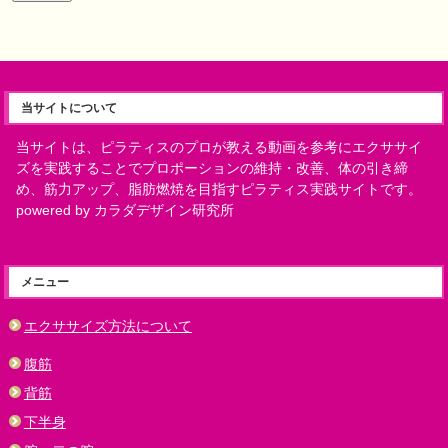
当サイトについて
当サイトは、ピラティスのプロが教える動画を参考にエクササイ
ズを実践することでプロポーションの維持・改善、体の引き締
め、筋力アップ、脂肪燃焼を目指すピラティス実践サイトです。
powered by カラダデザイン研究所
メニュー
エクササイズ方法について
腹筋
背筋
下半身