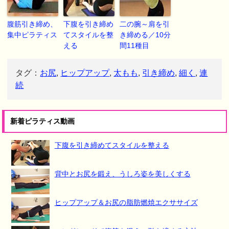
腹筋引き締め、
下腹を引き締め
二の腕～肩を引
集中ピラティス
てスタイルを整
き締める／10分
える
間11種目
タグ：
お尻
,
ヒップアップ
,
太もも
,
引き締め
,
細く
,
連
続
新着ピラティス動画
下腹を引き締めてスタイルを整える
背中とお尻を鍛え、うしろ姿を美しくする
ヒップアップ＆お尻の脂肪燃焼エクササイズ