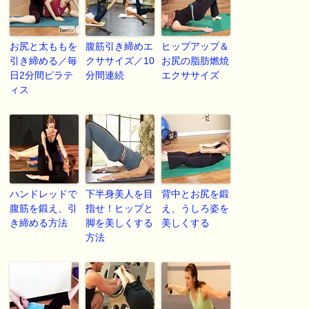
お尻と太ももを
腹筋引き締めエ
ヒップアップ＆
引き締める／毎
クササイズ／10
お尻の脂肪燃焼
日2分間ピラテ
分間連続
エクササイズ
ィス
ハンドレッドで
下半身美人を目
背中とお尻を鍛
腹筋を鍛え、引
指せ！ヒップと
え、うしろ姿を
き締める方法
脚を美しくする
美しくする
方法