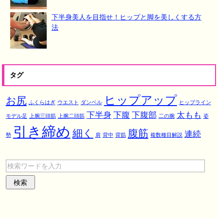
下半身美人を目指せ！ヒップと脚を美しくする方
法
タグ
ヒップアップ
お尻
ふくらはぎ
ウエスト
ダンベル
ヒップライン
下半身
下腹
下腹部
太もも
モデル足
上腕三頭筋
上腕二頭筋
二の腕
姿
引き締め
細く
腹筋
連続
勢
肩
背中
背筋
複数種目解説